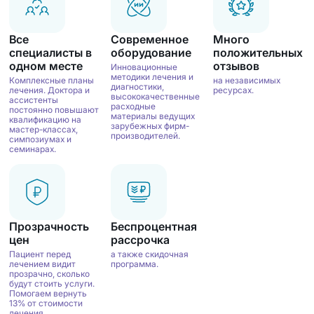
Все
Современное
Много
специалисты в
оборудование
положительных
одном месте
отзывов
Инновационные
методики лечения и
Комплексные планы
на независимых
диагностики,
лечения. Доктора и
ресурсах.
высококачественные
ассистенты
расходные
постоянно повышают
материалы ведущих
квалификацию на
зарубежных фирм-
мастер-классах,
производителей.
симпозиумах и
семинарах.
Прозрачность
Беспроцентная
цен
рассрочка
Пациент перед
а также скидочная
лечением видит
программа.
прозрачно, сколько
будут стоить услуги.
Помогаем вернуть
13% от стоимости
лечения.