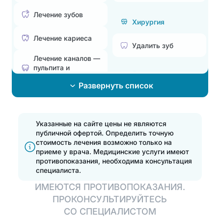
Лечение зубов
Хирургия
Лечение кариеса
Удалить зуб
Лечение каналов —
пульпита и
Эстетическая
периодонтита
стоматология
Развернуть список
Лечение
Поставить брекеты,
пародонтита
исправить прикус
Эстетические
Указанные на сайте цены не являются
Эстетические
реставрации
публичной офертой. Определить точную
реставрации
стоимость лечения возможно только на
Отбелить зубы
приеме у врача.
Медицинские услуги имеют
Отбелить зубы
противопоказания, необходима консультация
специалиста.
Установка
Протезирование
ИМЕЮТСЯ ПРОТИВОПОКАЗАНИЯ.
элайнеров
ПРОКОНСУЛЬТИРУЙТЕСЬ
Полная
Установить виниры
СО СПЕЦИАЛИСТОМ
имплантация зубов