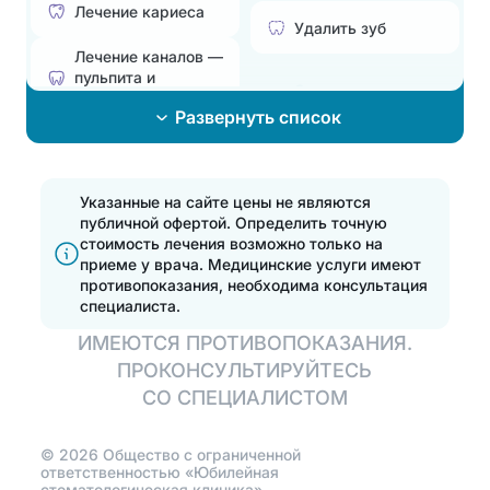
Лечение кариеса
Удалить зуб
Лечение каналов —
пульпита и
Эстетическая
периодонтита
стоматология
Развернуть список
Лечение
Поставить брекеты,
пародонтита
исправить прикус
Эстетические
Указанные на сайте цены не являются
Эстетические
реставрации
публичной офертой. Определить точную
реставрации
стоимость лечения возможно только на
Отбелить зубы
приеме у врача.
Медицинские услуги имеют
Отбелить зубы
противопоказания, необходима консультация
специалиста.
Установка
Протезирование
ИМЕЮТСЯ ПРОТИВОПОКАЗАНИЯ.
элайнеров
ПРОКОНСУЛЬТИРУЙТЕСЬ
Полная
Установить виниры
СО СПЕЦИАЛИСТОМ
имплантация зубов
на 4 имплантах
©
2026
Общество с ограниченной
Протезирование
ответственностью «Юбилейная
зубов
стоматологическая клиника»