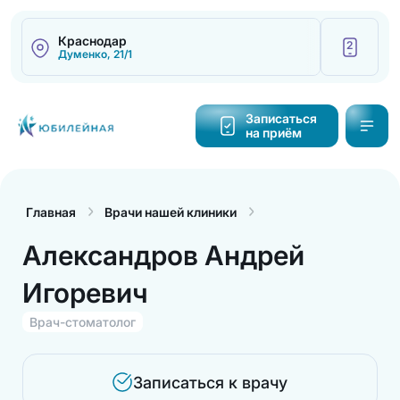
Краснодар
2
Думенко, 21/1
Написать
Записаться
на приём
Калькулятор
cтоимости
Главная
Врачи нашей клиники
Обратный
звонок
Александров Андрей
Игоревич
Врач-стоматолог
Записаться к врачу